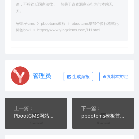
途，不得违反国家法律，一切关于该资源商业行为与本站无
关。
影子cms
pbootcms教程
pbootcms增加个换行格式化
标签br=1
https://www.yingzicms.com/111.html
管理员
生成海报
复制本文链接
上一篇：
下一篇：
PbootCMS网站常见报错解决方案
pbootcms模板首页指定调用栏目名称和链接