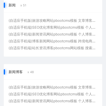
新闻
x 51
(自适应手机版)旅游攻略网站pbootcms模板 文章博客网站源码下载
(自适应手机端)SEO优化博客网站pbootcms模板 个人博客资讯网站源码下载
(自适应手机端)新闻资讯网站pbootcms模板 个人博客网站源码下载 – 带评论功能
(自适应手机端)博客新闻网站pbootcms模板 跨境电商博客网站源码下载
(自适应手机端)站长资讯博客pbootcms网站模板 搜索引擎优化资讯网站源码下载
新闻博客
x 48
(自适应手机版)旅游攻略网站pbootcms模板 文章博客网站源码下载
(自适应手机端)SEO优化博客网站pbootcms模板 个人博客资讯网站源码下载
(自适应手机端)新闻资讯网站pbootcms模板 个人博客网站源码下载 – 带评论功能