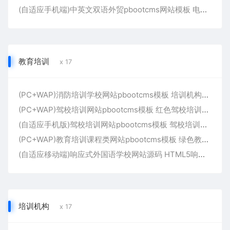
(自适应手机端)中英文双语外贸pbootcms网站模板 电动扬声器网站模板下载
教育培训
x 17
(PC+WAP)消防培训学校网站pbootcms模板 培训机构网站源码下载
(PC+WAP)驾校培训网站pbootcms模板 红色驾校培训机构网站源码下载
(自适应手机版)驾校培训网站pbootcms模板 驾校培训机构网站源码下载
(PC+WAP)教育培训课程类网站pbootcms模板 绿色教育培训机构网站源码下载
(自适应移动端)响应式外国语学校网站源码 HTML5响应式大学学校院校类网站pbootcms模板
培训机构
x 17