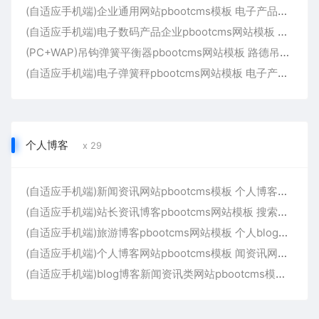
(自适应手机端)企业通用网站pbootcms模板 电子产品网站源码下载
(自适应手机端)电子数码产品企业pbootcms网站模板 电子企业通用网站源码下载
(PC+WAP)吊钩弹簧平衡器pbootcms网站模板 路德吊环网站源码下载
(自适应手机端)电子弹簧秤pbootcms网站模板 电子产品网站源码下载
个人博客
x 29
(自适应手机端)新闻资讯网站pbootcms模板 个人博客网站源码下载 – 带评论功能
(自适应手机端)站长资讯博客pbootcms网站模板 搜索引擎优化资讯网站源码下载
(自适应手机端)旅游博客pbootcms网站模板 个人blog博客网站源码下载
(自适应手机端)个人博客网站pbootcms模板 闻资讯网站源码下载
(自适应手机端)blog博客新闻资讯类网站pbootcms模板 自媒体门户网站源码下载