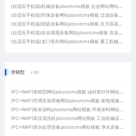
(自适应手机端)机械设备pbootcms模板 企业网站网站源码下载
(自适应手机端)环保设备网站pbootcms模板 过滤设备网站源码下载
(自适应手机端)脱硫设备网站pbootcms模板 压力容器网站源码下载
(自适应手机端)农业灌溉设备网站pbootcms模板 农业机械设备网站源码下载
(自适应手机端)龙门塔吊网站pbootcms模板 重工机械设备网站源码下载
营销型
x 88
(PC+WAP)营销型网站pbootcms模板 油封密封件网站源码下载
(PC+WAP)空调安装维修网站pbootcms模板 家电维修网站源码下载
(PC+WAP)粉末涂料pbootcms网站模板 环保涂料网站源码下载
(PC+WAP)高压清洗机pbootcms网站模板 工业机械设备网站源码下载
(PC+WAP)原水处理设备pbootcms网站模板 净水设备网站源码下载