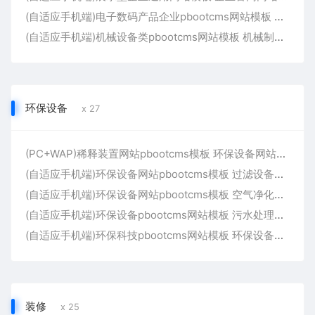
(自适应手机端)电子数码产品企业pbootcms网站模板 电子企业通用网站源码下载
(自适应手机端)机械设备类pbootcms网站模板 机械制造网站源码下载
环保设备
x 27
(PC+WAP)稀释装置网站pbootcms模板 环保设备网站源码下载
(自适应手机端)环保设备网站pbootcms模板 过滤设备网站源码下载
(自适应手机端)环保设备网站pbootcms模板 空气净化器网站源码下载
(自适应手机端)环保设备pbootcms网站模板 污水处理设备网站源码下载
(自适应手机端)环保科技pbootcms网站模板 环保设备企业公司网站源码下载
装修
x 25