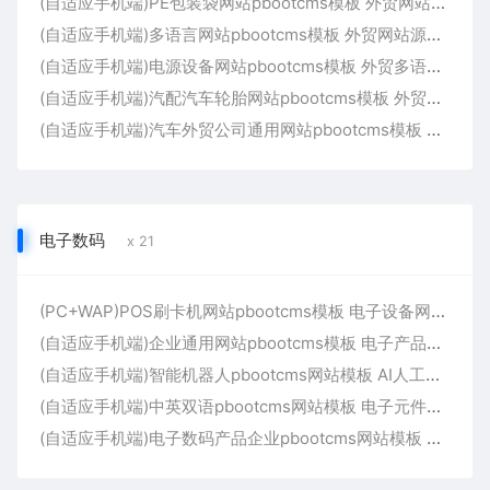
(自适应手机端)PE包装袋网站pbootcms模板 外贸网站源码下载
(自适应手机端)多语言网站pbootcms模板 外贸网站源码下载
(自适应手机端)电源设备网站pbootcms模板 外贸多语言网站源码下载
(自适应手机端)汽配汽车轮胎网站pbootcms模板 外贸企业网站源码下载
(自适应手机端)汽车外贸公司通用网站pbootcms模板 带多国语言自动翻译功能
电子数码
x 21
(PC+WAP)POS刷卡机网站pbootcms模板 电子设备网站源码下载
(自适应手机端)企业通用网站pbootcms模板 电子产品网站源码下载
(自适应手机端)智能机器人pbootcms网站模板 AI人工智能网站源码下载
(自适应手机端)中英双语pbootcms网站模板 电子元件网站模板下载
(自适应手机端)电子数码产品企业pbootcms网站模板 电子企业通用网站源码下载