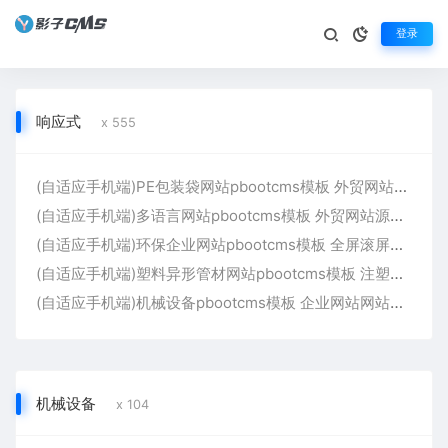
登录
热门标签
汇集用户喜欢的热门标签大全
响应式
x 555
(自适应手机端)PE包装袋网站pbootcms模板 外贸网站源码下载
(自适应手机端)多语言网站pbootcms模板 外贸网站源码下载
(自适应手机端)环保企业网站pbootcms模板 全屏滚屏网站源码下载
(自适应手机端)塑料异形管材网站pbootcms模板 注塑品网站源码下载
(自适应手机端)机械设备pbootcms模板 企业网站网站源码下载
机械设备
x 104