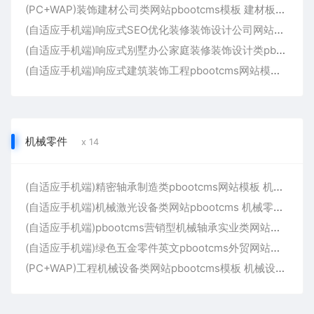
(PC+WAP)装饰建材公司类网站pbootcms模板 建材板材网站源码下载
(自适应手机端)响应式SEO优化装修装饰设计公司网站pbootcms模板装修装饰工程seo网站源
(自适应手机端)响应式别墅办公家庭装修装饰设计类pbootcms模板 装潢公司网站源码下载
(自适应手机端)响应式建筑装饰工程pbootcms网站模板 HTML5装修建材装潢公司网站源码下载
机械零件
x 14
(自适应手机端)精密轴承制造类pbootcms网站模板 机械设备网站源码下载
(自适应手机端)机械激光设备类网站pbootcms 机械零件网站源码下载
(自适应手机端)pbootcms营销型机械轴承实业类网站模板 响应式五金机械设备企业网站源码下载
(自适应手机端)绿色五金零件英文pbootcms外贸网站模板 精密模具零件加工类网站源码下载
(PC+WAP)工程机械设备类网站pbootcms模板 机械设备网站源码下载