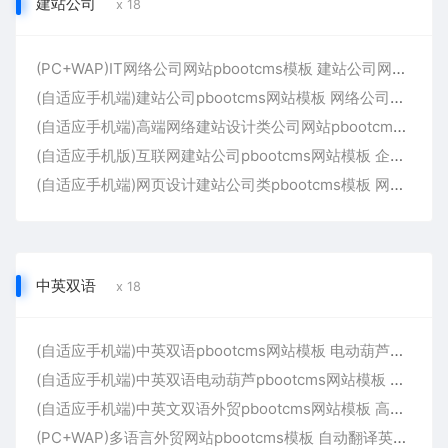
建站公司
x 18
(PC+WAP)IT网络公司网站pbootcms模板 建站公司网站源码下载
(自适应手机端)建站公司pbootcms网站模板 网络公司网站源码下载
(自适应手机端)高端网络建站设计类公司网站pbootcms模板 网页设计建站公司网站源码下载
(自适应手机版)互联网建站公司pbootcms网站模板 企业网站建设源码下载
(自适应手机端)网页设计建站公司类pbootcms模板 网络公司建站网站源码下载
中英双语
x 18
(自适应手机端)中英双语pbootcms网站模板 电动葫芦外贸网站源码下载
(自适应手机端)中英双语电动葫芦pbootcms网站模板 起重设备网站源码下载
(自适应手机端)中英文双语外贸pbootcms网站模板 高压软管网站模板下载
(PC+WAP)多语言外贸网站pbootcms模板 自动翻译英文网站源码下载