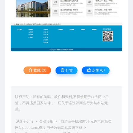
收藏 (0)
打赏
点赞 (
0
)
版权声明：所有的源码、软件和资料,不得使用于非法商业用
途，不得违反国家法律，一切关于该资源商业行为与本站无
关。
影子cms
会员模板
(自适应手机端)电子元件电路板类
网站pbootcms模板 电子数码网站源码下载