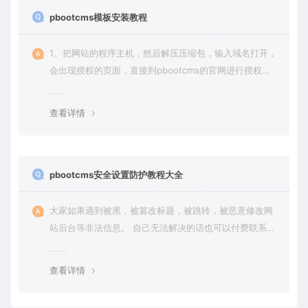
pbootcms模板安装教程
1、把网站的程序主机，然后解压压缩包，输入域名打开，
会出现授权的页面，直接到pbootcms的官网进行授权
（免费商业授权）。
查看详情
pbootcms安全设置防护教程大全
大家如果遇到被黑，被篡改标题，被跳转，被恶意修改网
站后台等非法信息。 自己无法解决的话也可以付费联系站
长帮大家一次性解决问题，终身售后！ 客服QQ：636454
4
查看详情