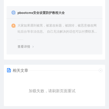
pbootcms安全设置防护教程大全
大家如果遇到被黑，被篡改标题，被跳转，被恶意修改网
站后台等非法信息。 自己无法解决的话也可以付费联系站
长帮大家一次性解决问题，终身售后！ 客服QQ：636454
4
查看详情
相关文章
加载失败，请刷新页面重试