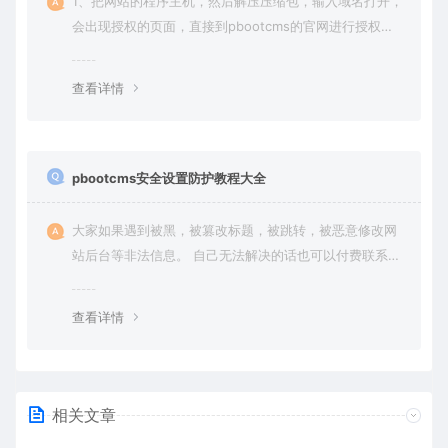
1、把网站的程序主机，然后解压压缩包，输入域名打开，
会出现授权的页面，直接到pbootcms的官网进行授权
（免费商业授权）。
查看详情
pbootcms安全设置防护教程大全
大家如果遇到被黑，被篡改标题，被跳转，被恶意修改网
站后台等非法信息。 自己无法解决的话也可以付费联系站
长帮大家一次性解决问题，终身售后！ 客服QQ：636454
4
查看详情
相关文章