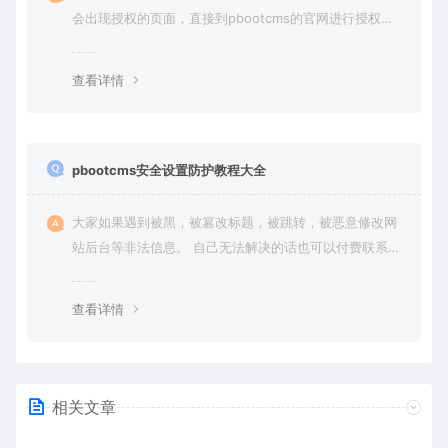
会出现授权的页面，直接到pbootcms的官网进行授权
（免费商业授权）。
查看详情
pbootcms安全设置防护教程大全
大家如果遇到被黑，被篡改标题，被跳转，被恶意修改网
站后台等非法信息。 自己无法解决的话也可以付费联系站
长帮大家一次性解决问题，终身售后！ 客服QQ：636454
4
查看详情
相关文章