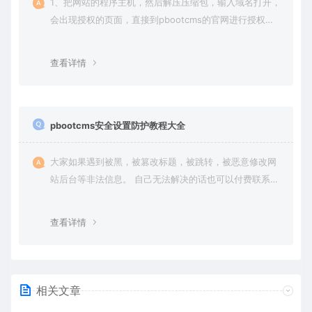
1、把网站的程序主机，然后解压压缩包，输入域名打开，
会出现授权的页面，直接到pbootcms的官网进行授权
（免费商业授权）。
查看详情
pbootcms安全设置防护教程大全
大家如果遇到被黑，被篡改标题，被跳转，被恶意修改网
站后台等非法信息。 自己无法解决的话也可以付费联系站
长帮大家一次性解决问题，终身售后！ 客服QQ：636454
4
查看详情
相关文章