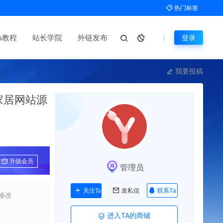
热门标签
ms教程
站长学院
外链发布
登录
我要投稿
具家居网站源
升级会员
管理员
联系Ta
关注Ta
发私信
修改
进入TA的商铺