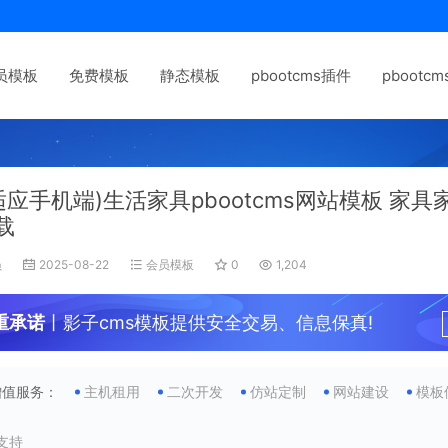
员模板
免费模板
静态模板
pbootcms插件
pbootc
适应手机端)生活家具pbootcms网站模板 家
载
员
2025-08-22
会员模板
0
1,204
重承诺
丨影子cms模板提供安全交易、信息保真!
增值服务：
主机租用
二次开发
仿站定制
网站建设
模板
支持