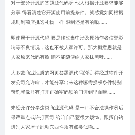
对于部分开源的答题源代码呀 他人根据开源要求能够
分享 得看清楚它开源使用前提条件。就感觉如同根据
规则到商店挑选礼物一样 限制还是有的嘞……
即使属于开源代码 要是修改当中涉及原始作者信誉影
响等不良情况，这也不被人家许可。那大概意思就是
人家原来代码有脸 咱不能随便给人家抹黑呀……
大多数商业性质的网页答题源代码的话 得经过软件开
发公司允许啥，才能分享出来这种嘛需授权条件特别
苛刻就像只有打开正确密码锁的门进到里面嘛……
未经允许分享这类商业源代码 是一种不合法操作咧后
果严重点或许打官司 给咱自己惹很大烦恼。跟擅自钻
进别人家屋子乱动东西性质有点类似嘞……