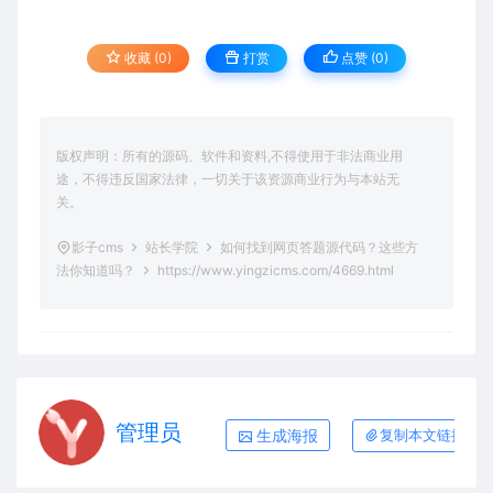
收藏 (0)
打赏
点赞 (
0
)
版权声明：所有的源码、软件和资料,不得使用于非法商业用
途，不得违反国家法律，一切关于该资源商业行为与本站无
关。
影子cms
站长学院
如何找到网页答题源代码？这些方
法你知道吗？
https://www.yingzicms.com/4669.html
管理员
生成海报
复制本文链接