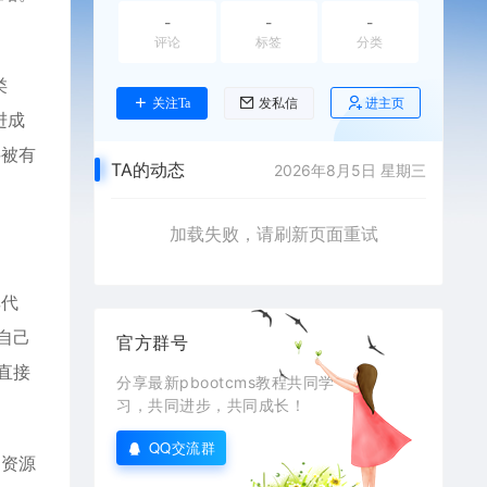
-
-
-
评论
标签
分类
类
进主页
关注Ta
发私信
进成
料被有
TA的动态
2026年8月5日 星期三
加载失败，请刷新页面重试
享代
自己
官方群号
直接
分享最新pbootcms教程共同学
习，共同进步，共同成长！
QQ交流群
们资源