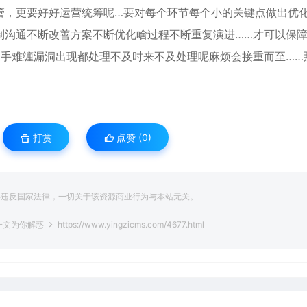
管，更要好好运营统筹呢…要对每个环节每个小的关键点做出优
制沟通不断改善方案不断优化啥过程不断重复演进……才可以保
棘手难缠漏洞出现都处理不及时来不及处理呢麻烦会接重而至……
打赏
点赞 (
0
)
得违反国家法律，一切关于该资源商业行为与本站无关。
一文为你解惑
https://www.yingzicms.com/4677.html