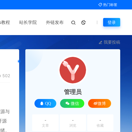
热门标签
ms教程
站长学院
外链发布
登录
我要投稿
502
管理员
QQ
微信
微博
开源与
-
-
-
开源
文章
浏览
收藏
思绪。