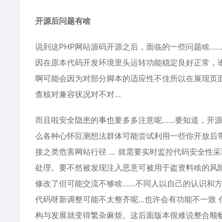
开源后问题有啥
说到这PHP网站源码开源之后，面临的一些问题啥…
因在原本代码开发环境里头运转功能稳定良好正常，
啊可能会因为对部分脚本的适应性不佳所以在展现页面
查核对兼容状况对不对…
而且啦安全隐患的事也要多多注意呢……要知道，开
么各种心怀叵测想法群体可能尝试利用一些你开放后
接之类危害网站行径 … 就需要实时监控代码安全性
处理。要不然被发现注入恶意可被用于盗资料啥的风
修改了但可能交流不够啥……不同人以自己的认识和
代码呀新调整可能不太整齐呢…也许会有功能不一致
构与发展就变得繁杂麻烦。这后面版本很难说整合顺