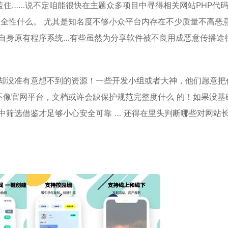
住……说不定咱能很快在主题众多项目中寻得相关网站PHP代
全性什么。 尤其是知名度不够小众平台内存在不少质量不高恶
坏自身原有程序系统…有些虽然为分享软件被不良用成恶意传播途
，却没准有意想不到的资源！一些开发小组或者大神，他们愿意把
不像官网平台，文档或许会缺保护规范完整度什么 的！如果没基
中筛选借鉴才足够小心安全可靠 … 还得在里头判断哪些对网站