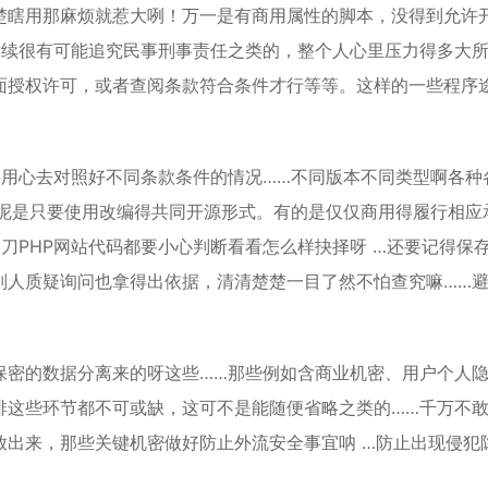
楚瞎用那麻烦就惹大咧！万一是有商用属性的脚本，没得到允许
后续很有可能追究民事刑事责任之类的，整个人心里压力得多大
面授权许可，或者查阅条款符合条件才行等等。这样的一些程序
要用心去对照好不同条款条件的情况……不同版本不同类型啊各种
的呢是只要使用改编得共同开源形式。有的是仅仅商用得履行相应
刀PHP网站代码都要小心判断看看怎么样抉择呀 …还要记得保
别人质疑询问也拿得出依据，清清楚楚一目了然不怕查究嘛……
保密的数据分离来的呀这些……那些例如含商业机密、用户个人
排这些环节都不可或缺，这可不是能随便省略之类的……千万不
放出来，那些关键机密做好防止外流安全事宜呐 …防止出现侵犯