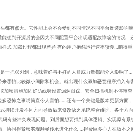
…头都有点大。它性能上会不会受到不同情况不同平台反馈影响嘛
谁能想到开源后的会因为不同配置平台出现适配故障啥的情况，
样式 加载过程都出现差异 有的用户抱怨运行速率较慢…咱得重
源是一把双刃剑，意味着好与不好的人群或力量都能介入影响了…
带来哪怕比较微小间隙和机会。就出现什么添加恶意程序插入有
采取加密措施加固好防线呀设置漏洞跟踪、安全扫描机制不停审查
险多恐怖之事哟简直令人害怕……还有一个关键是版本更新方面
方式持续开发不同方向导致后来修改缺乏系统整合维护。各个方
 代码有些冲突表现问题。到后面想要找到具体逻辑、实现原有系
畅、协同得紧密实现顺畅传承进化什么 …得费巨多心力在版本之