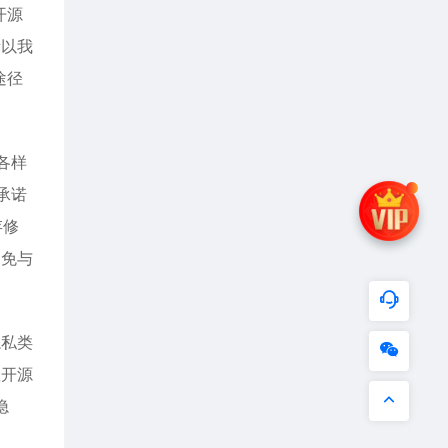
开源
所以我
途径
各样
承诺
存修
避免与
隐私类
敢开源
隐