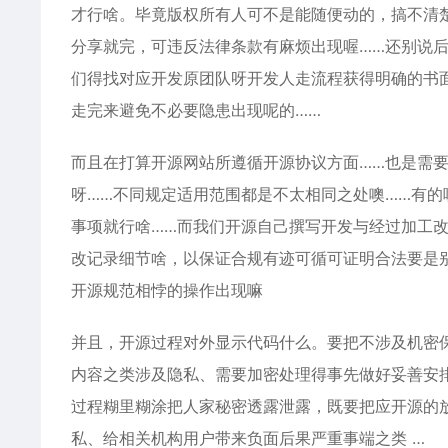
才行啥。毕竟版权所有人可不是能随便动的，搞不清
分享就完，可违反法律条款有麻烦出现喔……还别说
们得找对应开发原团队呀开发人走流程获得明确的书
走完来避免不必要隐患出现呢的……
而且在打算开源网站所遵循开源协议方面……也是需
呀……不同规定适用范围都是不太相同之处噢……有
事项就行啥……而我们开源自己撰写开发与经过加工改
改记录细节啥，以保证合规有迹可循可证明合法要是
开源规范相悖的操作出现嘛
并且，开源过程对外显示代码什么。要把不涉及机密
内容之类涉及隐私、需要加密处理得事先做好妥善安
过程糊里糊涂把人家秘密透露泄露，既要把应开源的
私、给相关机构用户带来负面后果严重事端之类 …