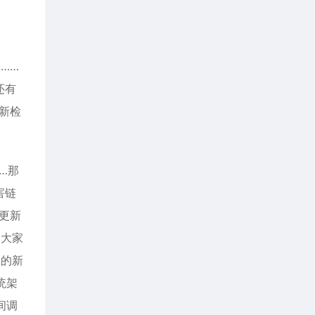
……
还有
新检
…那
害链
更新
，大家
向的新
统架
间调