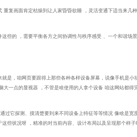
 重复画面肯定枯燥到让人家昏昏欲睡 ，灵活变通下适当来几
这些的 ，需要平衡各方之间协调性与秩序感受 、一个和谐场
来就是，咱网页要跟得上那些各种各样设备屏幕，说像手机是小
脑大一点的显视器 ，不管是啥使用的人拿个设备 咱这网站都得
以通过它探测、摸清楚要到来不同设备上特征等等情况 像啥是宽
于这些状况呀 ，精准的对当前内容、设计布局以及呈现那个样子