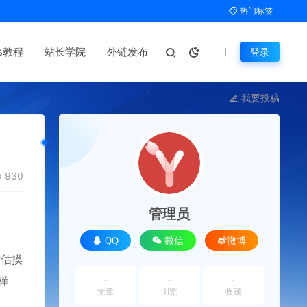
热门标签
ms教程
站长学院
外链发布
登录
我要投稿
930
管理员
QQ
微信
微博
站估摸
-
-
-
样
文章
浏览
收藏