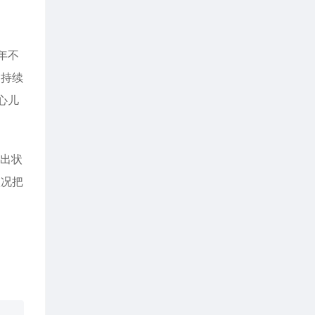
年不
们持续
心儿
题出状
状况把