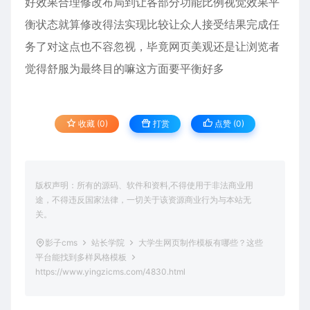
好效果合理修改布局到让各部分功能比例视觉效果平
衡状态就算修改得法实现比较让众人接受结果完成任
务了对这点也不容忽视，毕竟网页美观还是让浏览者
觉得舒服为最终目的嘛这方面要平衡好多
收藏 (0)
打赏
点赞 (
0
)
版权声明：所有的源码、软件和资料,不得使用于非法商业用
途，不得违反国家法律，一切关于该资源商业行为与本站无
关。
影子cms
站长学院
大学生网页制作模板有哪些？这些
平台能找到多样风格模板
https://www.yingzicms.com/4830.html