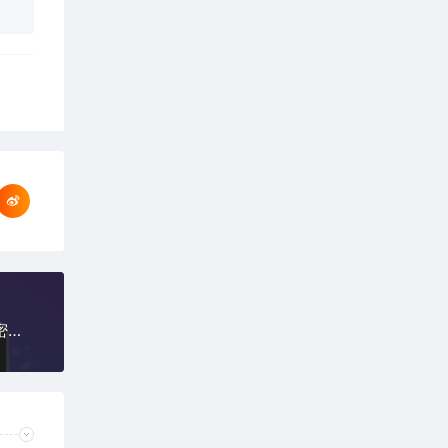
(自适应手机端)骨架油封网站pbootcms模板 机械密封件网站源码下载