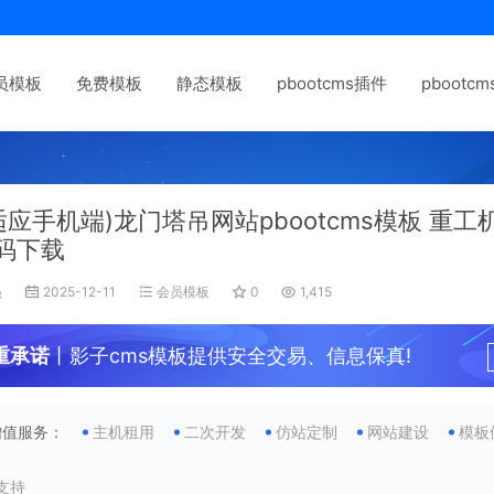
员模板
免费模板
静态模板
pbootcms插件
pbootc
适应手机端)龙门塔吊网站pbootcms模板 重
码下载
员
2025-12-11
会员模板
0
1,415
重承诺
丨影子cms模板提供安全交易、信息保真!
增值服务：
主机租用
二次开发
仿站定制
网站建设
模板
支持