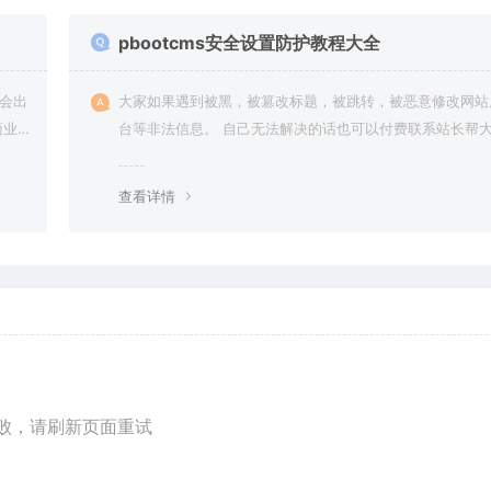
pbootcms安全设置防护教程大全
会出
大家如果遇到被黑，被篡改标题，被跳转，被恶意修改网站
商业
台等非法信息。 自己无法解决的话也可以付费联系站长帮
一次性解决问题，终身售后！ 客服QQ：6364544
查看详情
败，请刷新页面重试