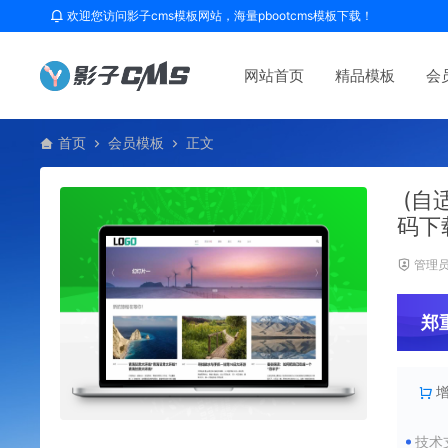
欢迎您访问影子cms模板网站，海量pbootcms模板下载！
网站首页
精品模板
会
首页
会员模板
正文
(自
码下
管理
郑
技术