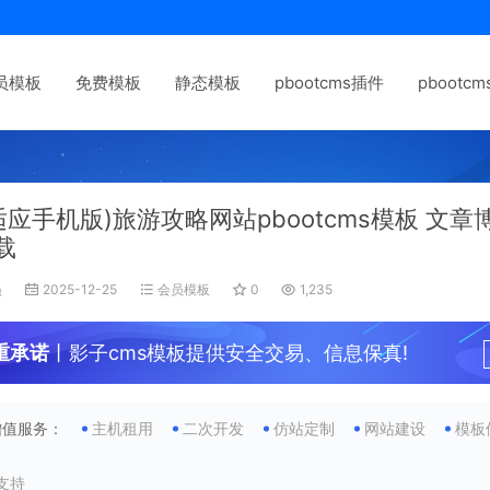
员模板
免费模板
静态模板
pbootcms插件
pbootc
适应手机版)旅游攻略网站pbootcms模板 文
载
员
2025-12-25
会员模板
0
1,235
重承诺
丨影子cms模板提供安全交易、信息保真!
增值服务：
主机租用
二次开发
仿站定制
网站建设
模板
支持