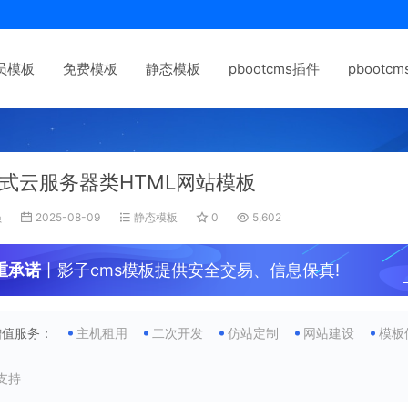
员模板
免费模板
静态模板
pbootcms插件
pbootc
式云服务器类HTML网站模板
员
2025-08-09
静态模板
0
5,602
重承诺
丨影子cms模板提供安全交易、信息保真!
增值服务：
主机租用
二次开发
仿站定制
网站建设
模板
支持