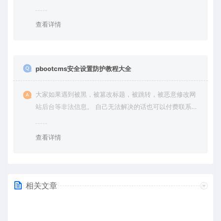
（免费商业授权）。
查看详情
pbootcms安全设置防护教程大全
大家如果遇到被黑，被篡改标题，被跳转，被恶意修改网
站后台等非法信息。 自己无法解决的话也可以付费联系站
长帮大家一次性解决问题，终身售后！ 客服QQ：636454
4
查看详情
相关文章