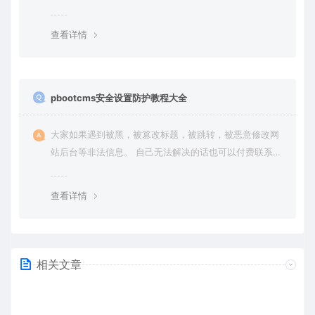
（免费商业授权）。
查看详情
pbootcms安全设置防护教程大全
大家如果遇到被黑，被篡改标题，被跳转，被恶意修改网
站后台等非法信息。 自己无法解决的话也可以付费联系站
长帮大家一次性解决问题，终身售后！ 客服QQ：636454
4
查看详情
相关文章