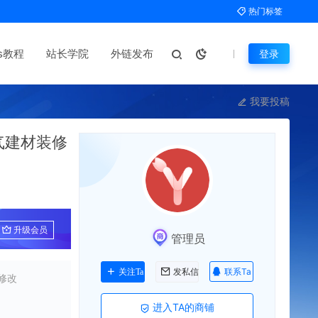
热门标签
ms教程
站长学院
外链发布
登录
我要投稿
大气建材装修
升级会员
管理员
联系Ta
关注Ta
发私信
修改
进入TA的商铺