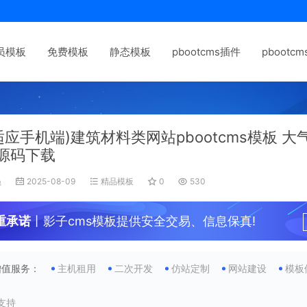
员模板
免费模板
静态模板
pbootcms插件
pbootc
适应手机端)建筑材料类网站pbootcms模板 
源码下载
员
2025-08-09
精品模板
0
530
重承诺
丨影子cms模板提供安全交易、信息保真!
增值服务：
主机租用
二次开发
仿站定制
网站建设
模板
支持