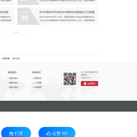
打赏
点赞 (
0
)