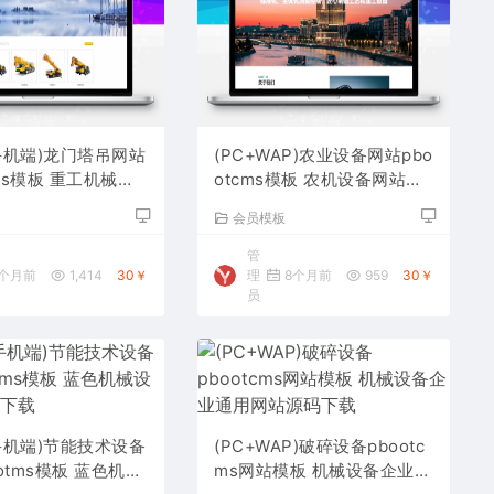
手机端)龙门塔吊网站
(PC+WAP)农业设备网站pbo
cms模板 重工机械设
otcms模板 农机设备网站源
码下载
码下载
板
会员模板
管
个月前
1,414
30￥
理
8个月前
959
30￥
员
手机端)节能技术设备
(PC+WAP)破碎设备pbootc
otms模板 蓝色机械
ms网站模板 机械设备企业通