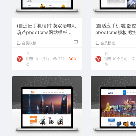
(自适应手机端)中英双语电动
(自适应手机端)数
葫芦pbootcms网站模板 起
pbootcms模板 
重设备网站源码下载
站源码下载
会员模板
会员模板
管
管
理
10个月前
777
30￥
理
10个月前
员
员