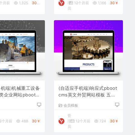
2个月前
1,325
30￥
理
12个月前
1,166
30￥
员
手机端)机械重工设备
(自适应手机端)响应式pboot
企业网站pbootc
cms英文外贸网站模板 五金
 大型矿山设备网站源
机械设备外贸网站源码下载
板
会员模板
管
2个月前
488
30￥
理
12个月前
724
30￥
员