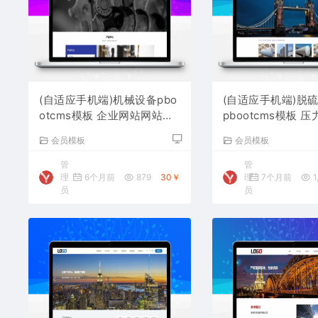
(自适应手机端)机械设备pbo
(自适应手机端)脱
otcms模板 企业网站网站源
pbootcms模板 
码下载
站源码下载
会员模板
会员模板
管
管
理
6个月前
879
30￥
理
7个月前
1
员
员