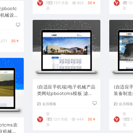
理
12个月前
823
30￥
理
1
pbootc
员
员
泵机械设备
,071
30￥
(自适应手机端)电子机械产品
(自适应
类网站pbootcms模板 滤芯
装备制造类
过滤器网站源码下载
ms模板
会员模板
会员模
码下载
管
管
理
12个月前
444
30￥
理
1
otcms农
员
员
业机械设