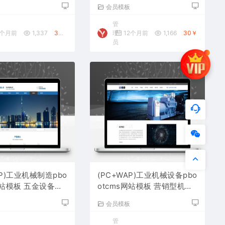
源码下载
用网站源码下载
板
会员模板
管
0个月前
1,337
30￥
理
12个月前
1,166
30￥
员
AP)工业机械制造pbo
(PC+WAP)工业机械设备pbo
网站模板 五金设备网
otcms网站模板 营销型机械
载
设备网站源码下载
板
会员模板
管