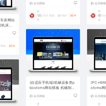
码下载
设备网站
会员模板
会员模
管
管
理
10个月前
654
30￥
理
1
控车床网站
员
员
数控机床网
924
30￥
(自适应手机端)机械设备类p
(PC+W
bootcms网站模板 机械制造
otcms
网站源码下载
站源码下
会员模板
会员模
管
管