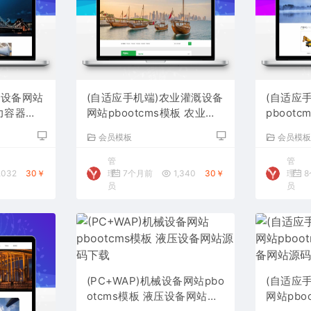
硫设备网站
(自适应手机端)农业灌溉设备
(自适应
压力容器网
网站pbootcms模板 农业机
pboot
械设备网站源码下载
备网站源
会员模板
会员模
管
管
,032
30￥
理
7个月前
1,340
30￥
理
8
员
员
(PC+WAP)机械设备网站pbo
(自适应
otcms模板 液压设备网站源
网站pbo