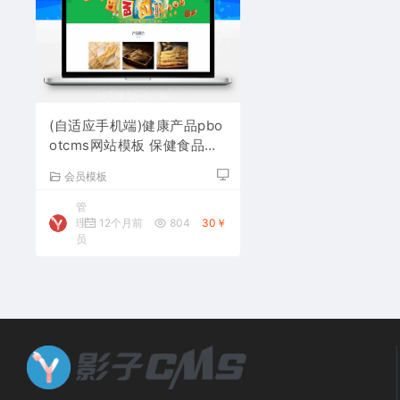
(自适应手机端)健康产品pbo
otcms网站模板 保健食品网
站源码下载
会员模板
管
理
12个月前
804
30￥
员