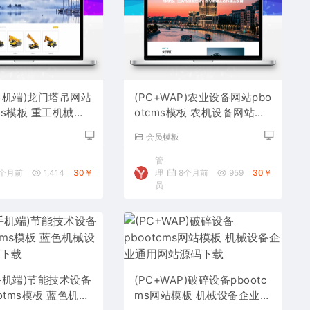
手机端)龙门塔吊网站
(PC+WAP)农业设备网站pbo
cms模板 重工机械设
otcms模板 农机设备网站源
码下载
码下载
板
会员模板
管
个月前
1,414
30￥
理
8个月前
959
30￥
员
手机端)节能技术设备
(PC+WAP)破碎设备pbootc
otms模板 蓝色机械
ms网站模板 机械设备企业通