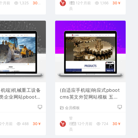
2个月前
1,325
30￥
理
12个月前
1,166
30￥
员
手机端)机械重工设备
(自适应手机端)响应式pboot
企业网站pbootc
cms英文外贸网站模板 五金
 大型矿山设备网站源
机械设备外贸网站源码下载
板
会员模板
管
2个月前
488
30￥
理
12个月前
724
30￥
员