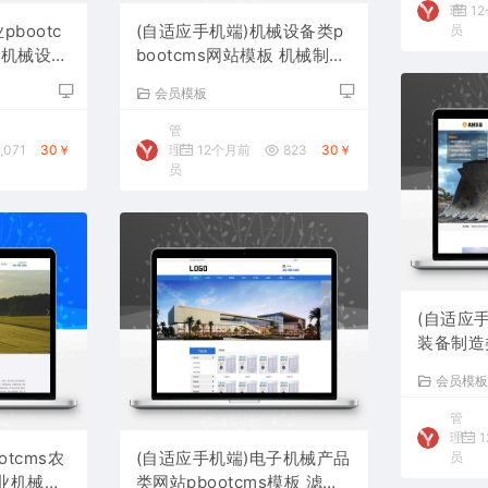
理
1
pbootc
(自适应手机端)机械设备类p
员
泵机械设备
bootcms网站模板 机械制造
网站源码下载
会员模板
管
,071
30￥
理
12个月前
823
30￥
员
(自适应
装备制造类
ms模板
会员模
码下载
管
理
1
otcms农
(自适应手机端)电子机械产品
员
业机械设
类网站pbootcms模板 滤芯