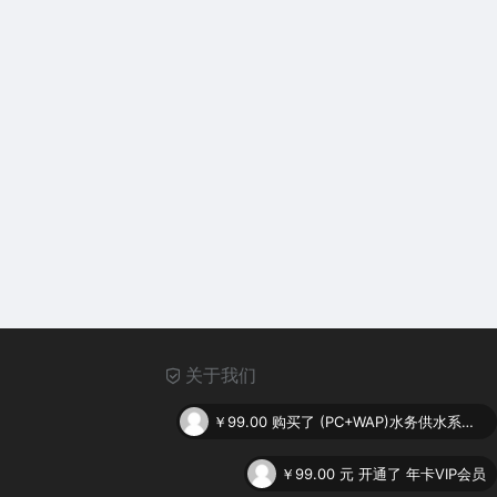
关于我们
￥99.00
购买了
(PC+WAP)水务供水系统类网站pbootcms模板 供水调度系统网站源码下载
￥99.00
元 开通了 年卡VIP会员