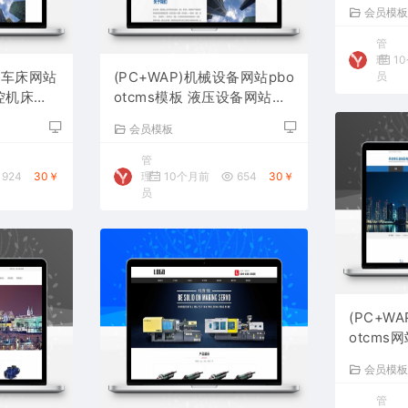
设备网站
会员模
管
理
1
控车床网站
(PC+WAP)机械设备网站pbo
员
数控机床网
otcms模板 液压设备网站源
码下载
会员模板
管
924
30￥
理
10个月前
654
30￥
员
(PC+W
otcms
站源码下
会员模
管