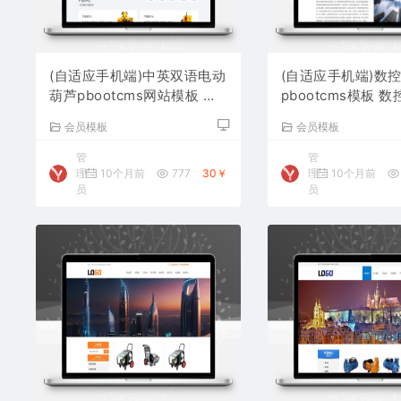
(自适应手机端)中英双语电动
(自适应手机端)数
葫芦pbootcms网站模板 起
pbootcms模板 
重设备网站源码下载
站源码下载
会员模板
会员模板
管
管
理
10个月前
777
30￥
理
10个月前
员
员