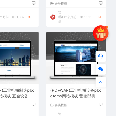
源码下载
用网站源码下载
板
会员模板
管
0个月前
1,337
30￥
理
12个月前
1,166
30￥
员
AP)工业机械制造pbo
(PC+WAP)工业机械设备pbo
网站模板 五金设备网
otcms网站模板 营销型机械
载
设备网站源码下载
板
会员模板
管