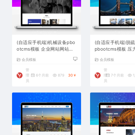
(自适应手机端)机械设备pbo
(自适应手机端)脱
otcms模板 企业网站网站源
pbootcms模板 
码下载
站源码下载
会员模板
会员模板
管
管
理
6个月前
879
30￥
理
7个月前
1
员
员