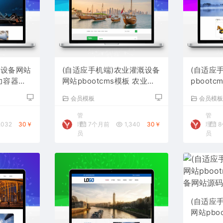
硫设备网站
(自适应手机端)农业灌溉设备
(自适应
压力容器网
网站pbootcms模板 农业机
pboot
械设备网站源码下载
备网站源
会员模板
会员模
管
管
,032
30￥
理
7个月前
1,340
30￥
理
8
员
员
(自适应
网站pbo