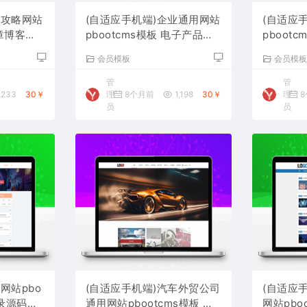
游攻略网站
(自适应手机端)企业通用网站
(自适应
文章博客网
pbootcms模板 电子产品网
pboot
站源码下载
网站源码
会员模板
会员模
管
管
,233
30￥
理
8个月前
1,198
30￥
理
8
员
员
网站pbo
(自适应手机端)汽车外贸公司
(自适应
目录源码下
通用网站pbootcms模板 带
网站pbo