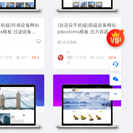
手机端)环保设备网站
(自适应手机端)脱硫设备网站
cms模板 过滤设备网
pbootcms模板 压力容器网
载
站源码下载
板
会员模板
管
7个月前
907
30￥
理
7个月前
1,032
30￥
员