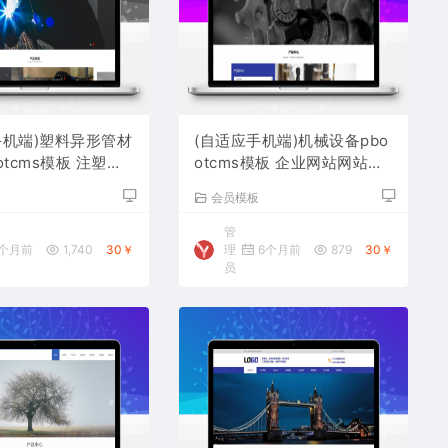
手机端)塑料异形管材
(自适应手机端)机械设备pbo
otcms模板 注塑品
otcms模板 企业网站网站源
下载
码下载
板
会员模板
管
个月前
1,740
30￥
理
6个月前
879
30￥
员