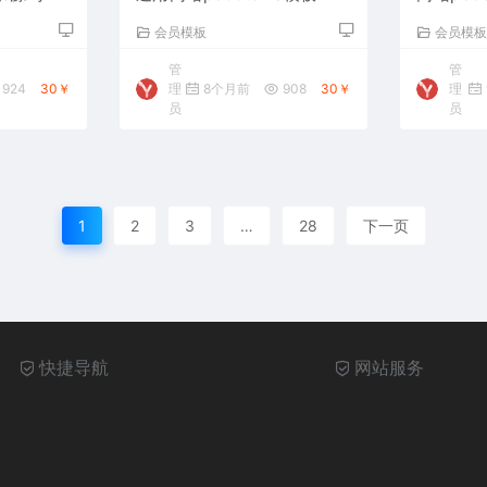
多国语言自动翻译功能
客资讯网
会员模板
会员模
管
管
924
30￥
理
8个月前
908
30￥
理
员
员
1
2
3
…
28
下一页
快捷导航
网站服务