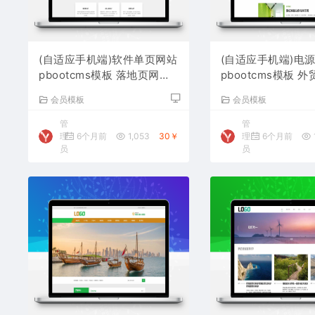
(自适应手机端)软件单页网站
(自适应手机端)电
pbootcms模板 落地页网站
pbootcms模板 
源码
网站源码下载
会员模板
会员模板
管
管
理
6个月前
1,053
30￥
理
6个月前
员
员