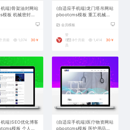
手机端)骨架油封网站
(自适应手机端)龙门塔吊网站
cms模板 机械密封件
pbootcms模板 重工机械设
下载
备网站源码下载
板
会员模板
管
个月前
1,074
30￥
理
8个月前
1,414
30￥
员
手机端)SEO优化博客
(自适应手机端)医疗物资网站
otcms模板 个人博
pbootcms模板 医护用品网