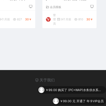
站源码下载
站源码下载
板
会员模板
管
9个月前
827
30￥
理
9个月前
810
30￥
员
关于我们
￥99.00
购买了
(PC+WAP)水务供水系统类网站pbootcms模板 供水调度系统网站源码下载
￥99.00
元 开通了 年卡VIP会员
￥30.00
购买了
(自适应手机端)企业通用网站pbootcms模板 电子产品网站源码下载