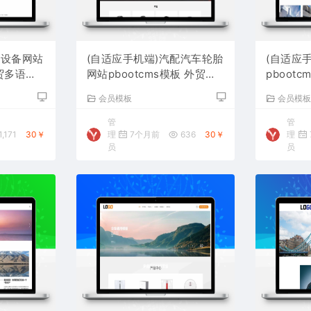
源设备网站
(自适应手机端)汽配汽车轮胎
(自适应
外贸多语言
网站pbootcms模板 外贸企
pboot
业网站源码下载
站源码下
会员模板
会员模
管
管
1,171
30￥
理
7个月前
636
30￥
理
员
员