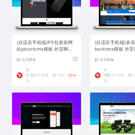
(自适应手机端)PE包装袋网
(自适应手机端)多
站pbootcms模板 外贸网站
bootcms模板 外
源码下载
下载
会员模板
会员模板
管
管
理
5个月前
702
30￥
理
5个月前
1
员
员