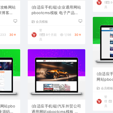
理
8
游攻略网站
(自适应手机端)企业通用网站
员
文章博客网
pbootcms模板 电子产品网
站源码下载
会员模板
管
,233
30￥
理
8个月前
1,198
30￥
员
(自适应
网站pbo
客资讯网
会员模
管
理
网站pbo
(自适应手机端)汽车外贸公司
员
目录源码下
通用网站pbootcms模板 带