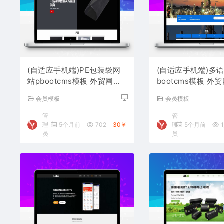
(自适应手机端)PE包装袋网
(自适应手机端)多
站pbootcms模板 外贸网站
bootcms模板 外
源码下载
下载
会员模板
会员模板
管
管
理
5个月前
702
30￥
理
5个月前
1
员
员