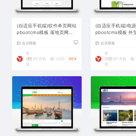
(自适应手机端)软件单页网站
(自适应手机端)电
pbootcms模板 落地页网站
pbootcms模板 
源码
网站源码下载
会员模板
会员模板
管
管
理
6个月前
1,053
30￥
理
6个月前
员
员