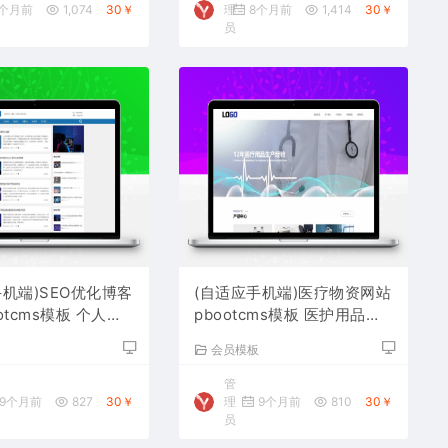
个月前
1,074
30￥
理
8个月前
1,414
30￥
员
手机端)SEO优化博客
(自适应手机端)医疗物资网站
otcms模板 个人博
pbootcms模板 医护用品网
站源码下载
站源码下载
板
会员模板
管
9个月前
827
30￥
理
9个月前
810
30￥
员