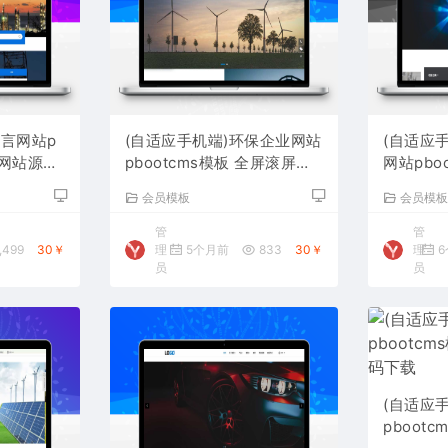
语言网站p
(自适应手机端)环保企业网站
(自适应
贸网站源码
pbootcms模板 全屏滚屏网
网站pbo
站源码下载
网站源码
会员模板
会员模
管
管
,499
30￥
理
5个月前
833
30￥
理
6
员
员
(自适应
pboot