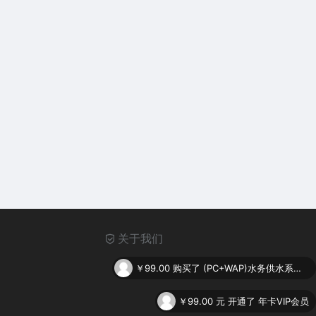
关于我们
￥99.00
购买了
(PC+WAP)水务供水系统类网站pbootcms模板 供水调度系统网站源码下载
￥99.00
元 开通了 年卡VIP会员