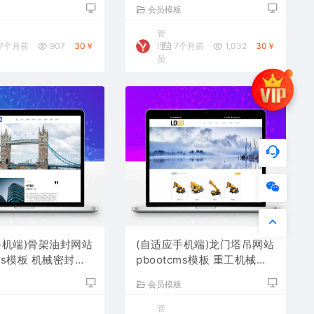
载
站源码下载
板
会员模板
管
7个月前
907
30￥
理
7个月前
1,032
30￥
员
手机端)骨架油封网站
(自适应手机端)龙门塔吊网站
cms模板 机械密封件
pbootcms模板 重工机械设
下载
备网站源码下载
板
会员模板
管