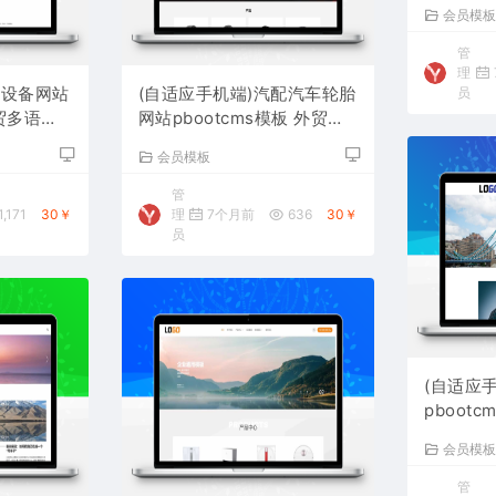
站源码下
会员模
管
理
源设备网站
(自适应手机端)汽配汽车轮胎
员
外贸多语言
网站pbootcms模板 外贸企
业网站源码下载
会员模板
管
1,171
30￥
理
7个月前
636
30￥
员
(自适应
pboot
网站源码
会员模
管