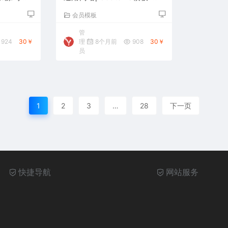
多国语言自动翻译功能
会员模板
管
924
30￥
理
8个月前
908
30￥
员
1
2
3
…
28
下一页
快捷导航
网站服务