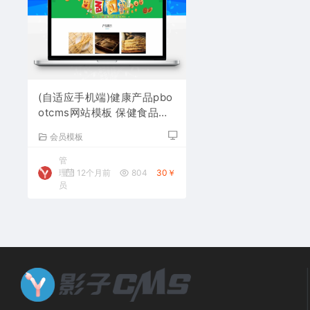
(自适应手机端)健康产品pbo
otcms网站模板 保健食品网
站源码下载
会员模板
管
理
12个月前
804
30￥
员