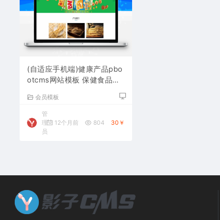
(自适应手机端)健康产品pbo
otcms网站模板 保健食品网
站源码下载
会员模板
管
理
12个月前
804
30￥
员