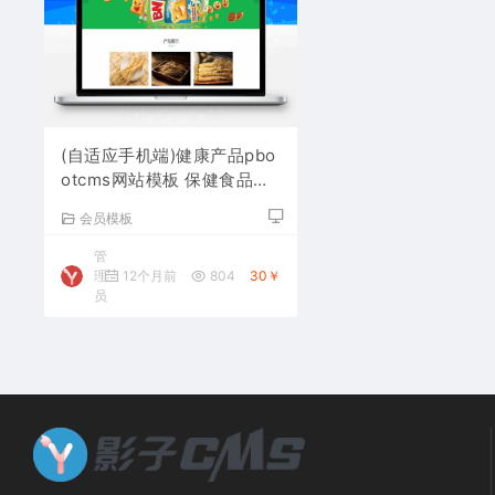
(自适应手机端)健康产品pbo
otcms网站模板 保健食品网
站源码下载
会员模板
管
理
12个月前
804
30￥
员