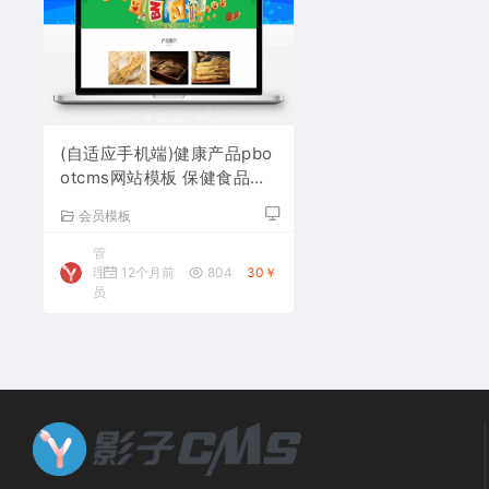
(自适应手机端)健康产品pbo
otcms网站模板 保健食品网
站源码下载
会员模板
管
理
12个月前
804
30￥
员