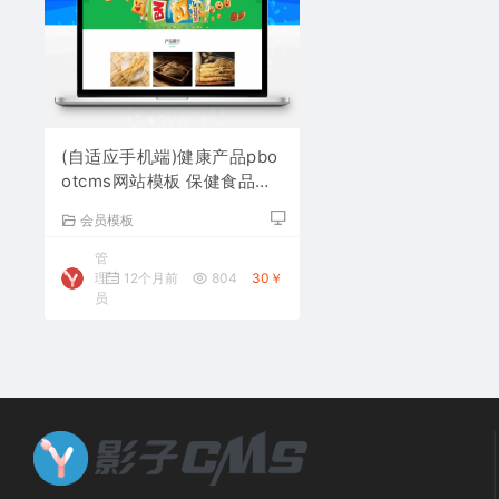
(自适应手机端)健康产品pbo
otcms网站模板 保健食品网
站源码下载
会员模板
管
理
12个月前
804
30￥
员