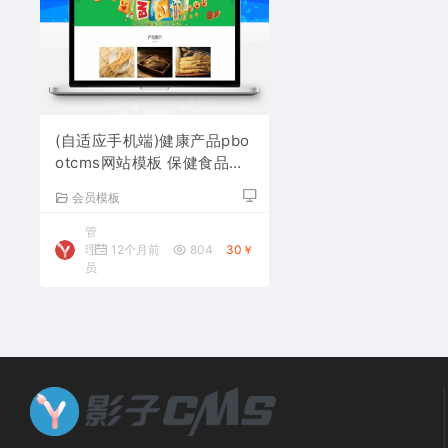
(自适应手机端)健康产品pbo
otcms网站模板 保健食品网
站源码下载
会员模板
管
理
12个月前
804
30￥
员