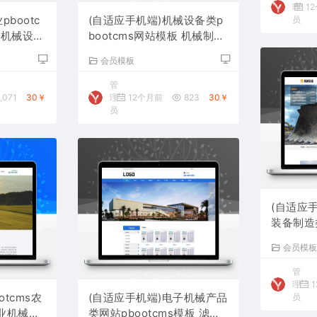
理
1
pbootc
(自适应手机端)机械设备类p
员
泵机械设备
bootcms网站模板 机械制造
网站源码下载
会员模板
管
,071
30￥
理
12个月前
823
30￥
员
(自适应
装备制造类
ms模板
会员模
码下载
管
理
1
otcms农
(自适应手机端)电子机械产品
员
业机械设
类网站pbootcms模板 滤芯