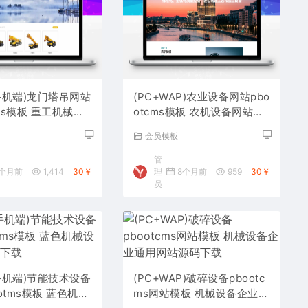
手机端)龙门塔吊网站
(PC+WAP)农业设备网站pbo
cms模板 重工机械设
otcms模板 农机设备网站源
码下载
码下载
板
会员模板
管
个月前
1,414
30￥
理
8个月前
959
30￥
员
手机端)节能技术设备
(PC+WAP)破碎设备pbootc
otms模板 蓝色机械
ms网站模板 机械设备企业通