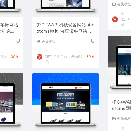
设备网站
会员模
管
理
1
控车床网站
(PC+WAP)机械设备网站pbo
员
数控机床网
otcms模板 液压设备网站源
码下载
会员模板
管
924
30￥
理
10个月前
654
30￥
员
(PC+W
otcms
站源码下
会员模
管