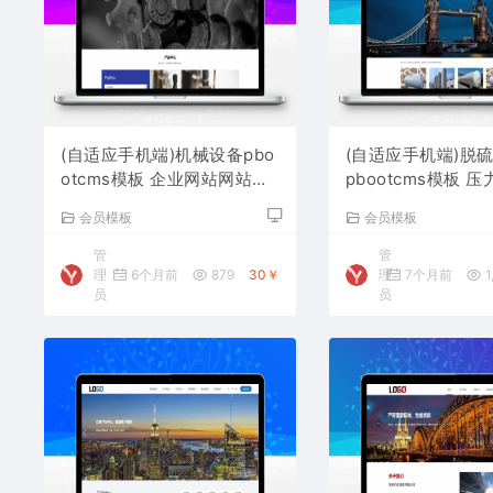
(自适应手机端)机械设备pbo
(自适应手机端)脱
otcms模板 企业网站网站源
pbootcms模板 
码下载
站源码下载
会员模板
会员模板
管
管
理
6个月前
879
30￥
理
7个月前
1
员
员