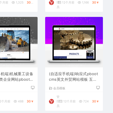
2个月前
1,325
30￥
理
12个月前
1,166
30￥
员
手机端)机械重工设备
(自适应手机端)响应式pboot
企业网站pbootc
cms英文外贸网站模板 五金
 大型矿山设备网站源
机械设备外贸网站源码下载
板
会员模板
管
2个月前
488
30￥
理
12个月前
724
30￥
员