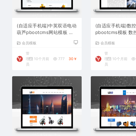
(自适应手机端)中英双语电动
(自适应手机端)数
葫芦pbootcms网站模板 起
pbootcms模板 
重设备网站源码下载
站源码下载
会员模板
会员模板
管
管
理
10个月前
777
30￥
理
10个月前
员
员