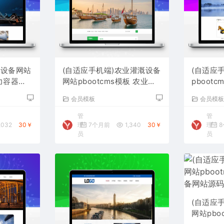
硫设备网站
(自适应手机端)农业灌溉设备
(自适应
压力容器网
网站pbootcms模板 农业机
pboot
械设备网站源码下载
备网站源
会员模板
会员模
管
管
,032
30￥
理
7个月前
1,340
30￥
理
8
员
员
(自适应
网站pbo