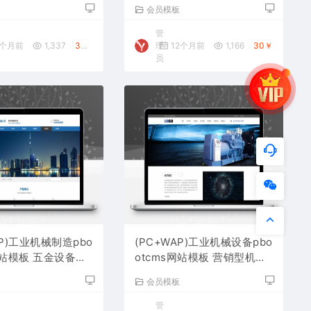
源码下载
用网站源码下载
板
会员模板
管
0个月前
1,337
30￥
理
12个月前
1,166
30￥
员
AP)工业机械制造pbo
(PC+WAP)工业机械设备pbo
网站模板 五金设备网
otcms网站模板 营销型机械
载
设备网站源码下载
板
会员模板
管