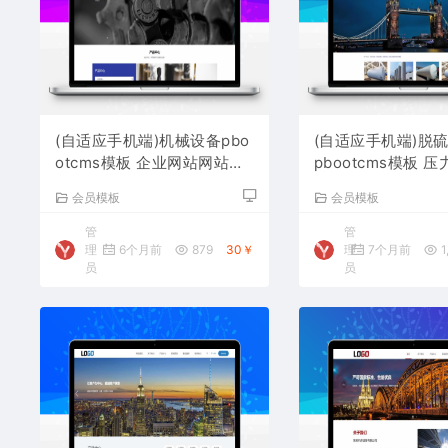
(自适应手机端)机械设备pbo
(自适应手机端)脱
otcms模板 企业网站网站源
pbootcms模板 
码下载
站源码下载
会员模板
会员模板
管
管
理
6个月前
879
30￥
理
7个月前
1
员
员