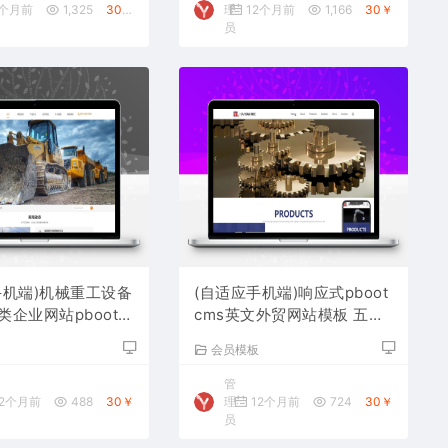
2个月前
1,325
30￥
理
12个月前
1,166
30￥
员
手机端)机械重工设备
(自适应手机端)响应式pboot
企业网站pbootc
cms英文外贸网站模板 五金
 大型矿山设备网站源
机械设备外贸网站源码下载
板
会员模板
管
2个月前
488
30￥
理
12个月前
724
30￥
员