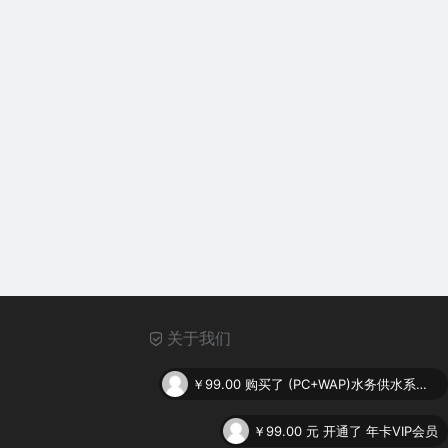
关于我们
￥99.00
购买了
(PC+WAP)水务供水系统类网站pbootcms模板 供水调度系统网站源码下载
￥99.00
元 开通了 年卡VIP会员