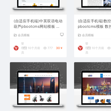
(自适应手机端)中英双语电动
(自适应手机端)数
葫芦pbootcms网站模板 起
pbootcms模板 
重设备网站源码下载
站源码下载
会员模板
会员模板
管
管
理
10个月前
777
30￥
理
10个月前
员
员