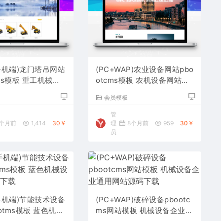
手机端)龙门塔吊网站
(PC+WAP)农业设备网站pbo
cms模板 重工机械设
otcms模板 农机设备网站源
码下载
码下载
板
会员模板
管
个月前
1,414
30￥
理
8个月前
959
30￥
员
手机端)节能技术设备
(PC+WAP)破碎设备pbootc
otms模板 蓝色机械
ms网站模板 机械设备企业通