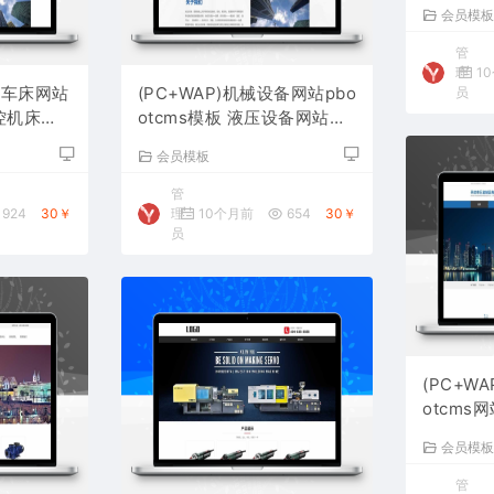
设备网站
会员模
管
理
1
控车床网站
(PC+WAP)机械设备网站pbo
员
数控机床网
otcms模板 液压设备网站源
码下载
会员模板
管
924
30￥
理
10个月前
654
30￥
员
(PC+W
otcms
站源码下
会员模
管