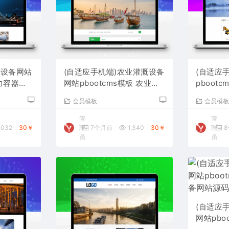
硫设备网站
(自适应手机端)农业灌溉设备
(自适应
压力容器网
网站pbootcms模板 农业机
pboot
械设备网站源码下载
备网站源
会员模板
会员模
管
管
,032
30￥
理
7个月前
1,340
30￥
理
8
员
员
(自适应
网站pbo