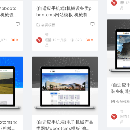
理
1
pbootc
(自适应手机端)机械设备类p
员
泵机械设备
bootcms网站模板 机械制造
网站源码下载
会员模板
管
,071
30￥
理
12个月前
823
30￥
员
(自适应
装备制造类
ms模板
会员模
码下载
管
理
1
otcms农
(自适应手机端)电子机械产品
员
业机械设
类网站pbootcms模板 滤芯