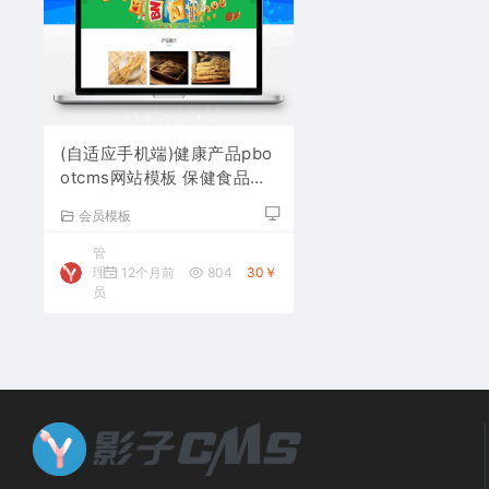
(自适应手机端)健康产品pbo
otcms网站模板 保健食品网
站源码下载
会员模板
管
理
12个月前
804
30￥
员