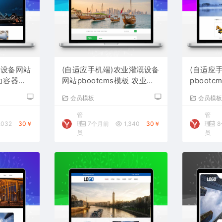
硫设备网站
(自适应手机端)农业灌溉设备
(自适应
压力容器网
网站pbootcms模板 农业机
pboot
械设备网站源码下载
备网站源
会员模板
会员模
管
管
,032
30￥
理
7个月前
1,340
30￥
理
8
员
员