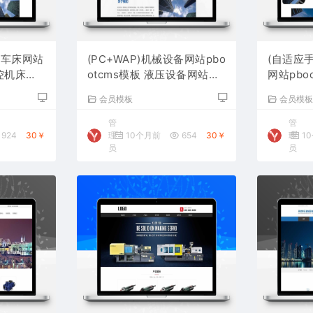
控车床网站
(PC+WAP)机械设备网站pbo
(自适应
数控机床网
otcms模板 液压设备网站源
网站pbo
码下载
设备网站
会员模板
会员模
管
管
924
30￥
理
10个月前
654
30￥
理
1
员
员