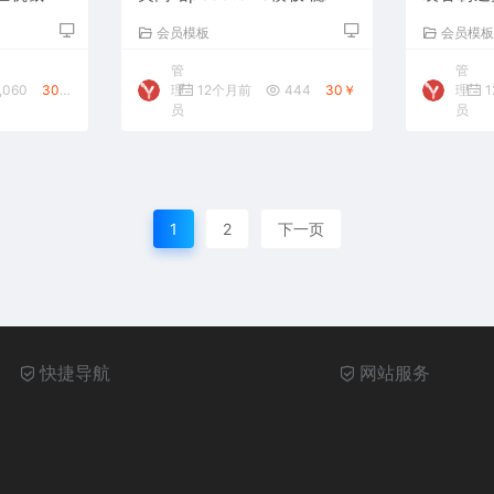
过滤器网站源码下载
ms模板
会员模板
会员模
码下载
管
管
,060
30￥
理
12个月前
444
30￥
理
1
员
员
1
2
下一页
快捷导航
网站服务