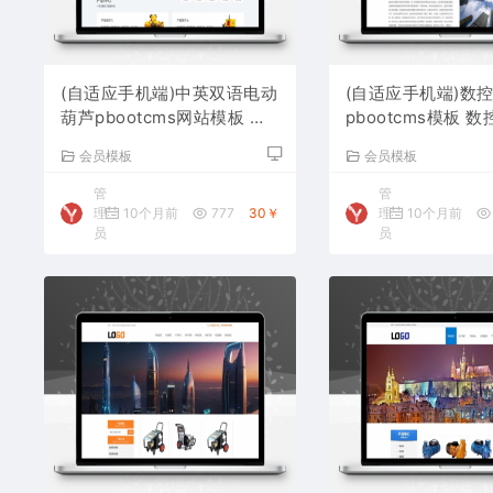
(自适应手机端)中英双语电动
(自适应手机端)数
葫芦pbootcms网站模板 起
pbootcms模板 
重设备网站源码下载
站源码下载
会员模板
会员模板
管
管
理
10个月前
777
30￥
理
10个月前
员
员