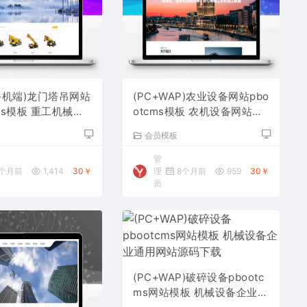
手机端)龙门塔吊网站
(PC+WAP)农业设备网站pbo
cms模板 重工机械设
otcms模板 农机设备网站源
码下载
码下载
板
会员模板
管
个月前
1,414
30￥
理
8个月前
959
30￥
员
(PC+WAP)破碎设备pbootc
ms网站模板 机械设备企业通