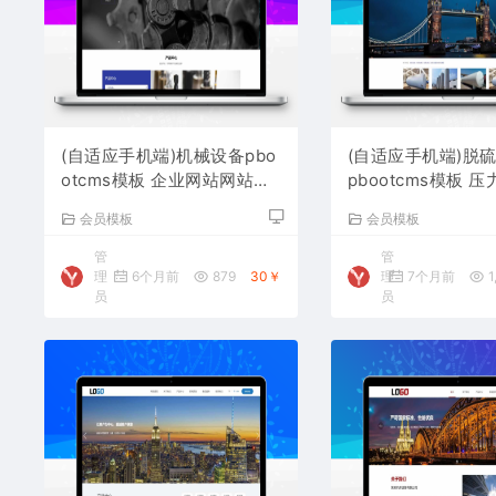
(自适应手机端)机械设备pbo
(自适应手机端)脱
otcms模板 企业网站网站源
pbootcms模板 
码下载
站源码下载
会员模板
会员模板
管
管
理
6个月前
879
30￥
理
7个月前
1
员
员