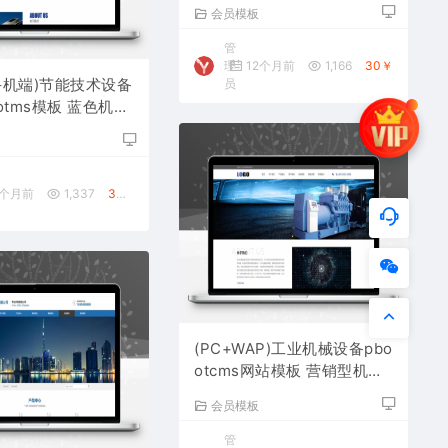
用网站源码下载
会员模板
管
理
12个月前
1,166
30￥
手机端)节能技术设备
员
otms模板 蓝色机械
源码下载
板
0个月前
1,337
30￥
(PC+WAP)工业机械设备pbo
otcms网站模板 营销型机械
设备网站源码下载
会员模板
管