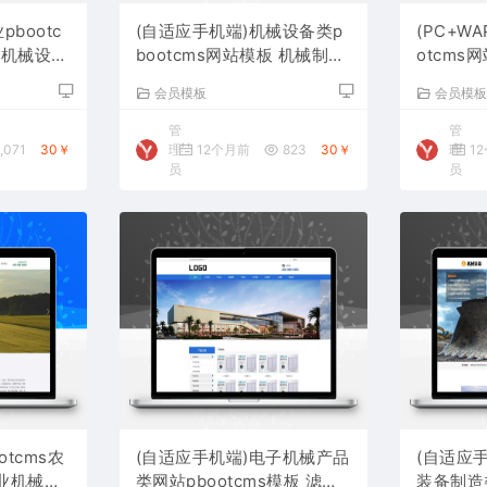
pbootc
(自适应手机端)机械设备类p
(PC+W
泵机械设备
bootcms网站模板 机械制造
otcms
网站源码下载
站源码下
会员模板
会员模
管
管
,071
30￥
理
12个月前
823
30￥
理
1
员
员
otcms农
(自适应手机端)电子机械产品
(自适应
业机械设
类网站pbootcms模板 滤芯
装备制造类