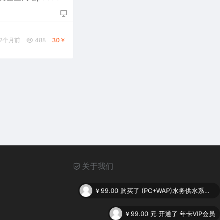
 大型矿山设备网站源
板
2个月前
488
30￥
关于我们
￥99.00
购买了
(PC+WAP)水务供水系统类网站pbootcms模板 供水调度系统网站源码下载
￥99.00
元 开通了 年卡VIP会员