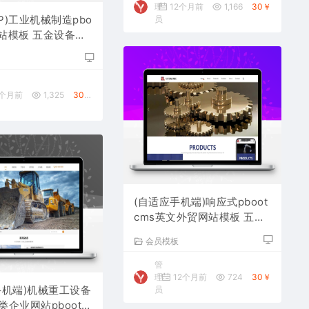
理
12个月前
1,166
30￥
AP)工业机械制造pbo
员
网站模板 五金设备网
载
板
2个月前
1,325
30￥
(自适应手机端)响应式pboot
cms英文外贸网站模板 五金
机械设备外贸网站源码下载
会员模板
管
理
12个月前
724
30￥
手机端)机械重工设备
员
企业网站pbootc