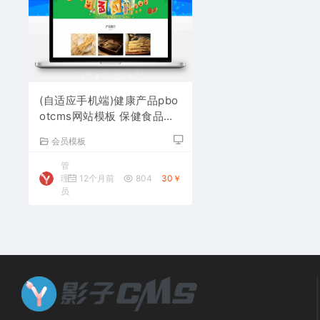
(自适应手机端)健康产品pbo
otcms网站模板 保健食品网
站源码下载
会员模板
管
理
12个月前
804
30￥
员