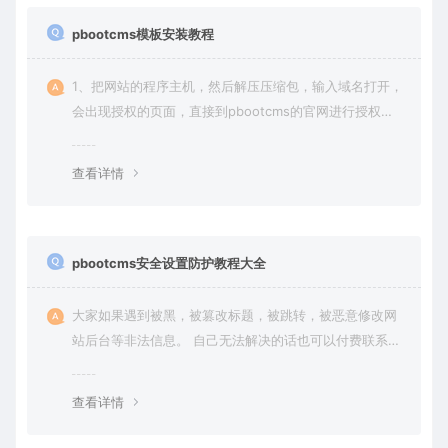
pbootcms模板安装教程
1、把网站的程序主机，然后解压压缩包，输入域名打开，
会出现授权的页面，直接到pbootcms的官网进行授权
（免费商业授权）。
查看详情
pbootcms安全设置防护教程大全
大家如果遇到被黑，被篡改标题，被跳转，被恶意修改网
站后台等非法信息。 自己无法解决的话也可以付费联系站
长帮大家一次性解决问题，终身售后！ 客服QQ：636454
4
查看详情