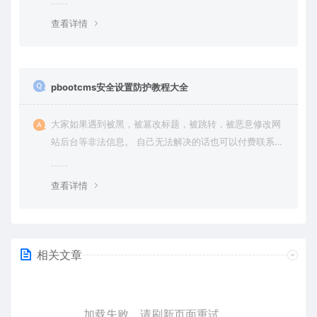
查看详情
pbootcms安全设置防护教程大全
大家如果遇到被黑，被篡改标题，被跳转，被恶意修改网
站后台等非法信息。 自己无法解决的话也可以付费联系站
长帮大家一次性解决问题，终身售后！ 客服QQ：636454
4
查看详情
相关文章
加载失败，请刷新页面重试