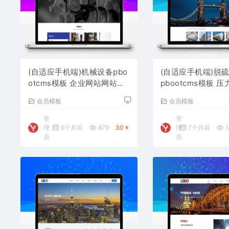
(自适应手机端)机械设备pbo
(自适应手机端)脱
otcms模板 企业网站网站源
pbootcms模板 
码下载
站源码下载
会员模板
会员模板
管
管
理
6个月前
879
30￥
理
7个月前
1
员
员