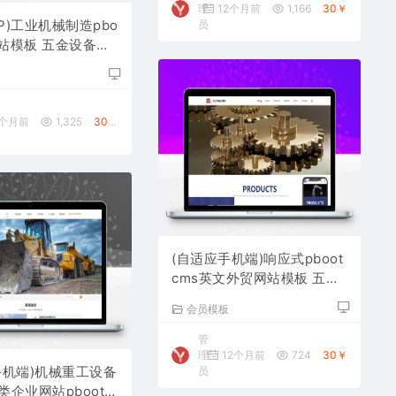
理
12个月前
1,166
30￥
AP)工业机械制造pbo
员
网站模板 五金设备网
载
板
2个月前
1,325
30￥
(自适应手机端)响应式pboot
cms英文外贸网站模板 五金
机械设备外贸网站源码下载
会员模板
管
理
12个月前
724
30￥
手机端)机械重工设备
员
企业网站pbootc