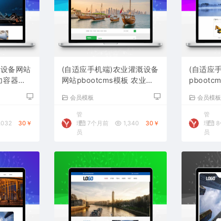
硫设备网站
(自适应手机端)农业灌溉设备
(自适应
压力容器网
网站pbootcms模板 农业机
pboot
械设备网站源码下载
备网站源
会员模板
会员模
管
管
,032
30￥
理
7个月前
1,340
30￥
理
8
员
员