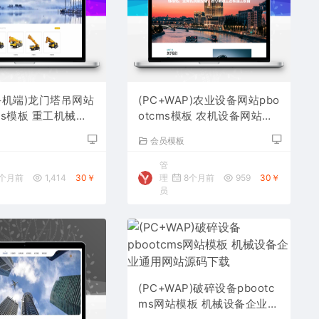
手机端)龙门塔吊网站
(PC+WAP)农业设备网站pbo
cms模板 重工机械设
otcms模板 农机设备网站源
码下载
码下载
板
会员模板
管
个月前
1,414
30￥
理
8个月前
959
30￥
员
(PC+WAP)破碎设备pbootc
ms网站模板 机械设备企业通