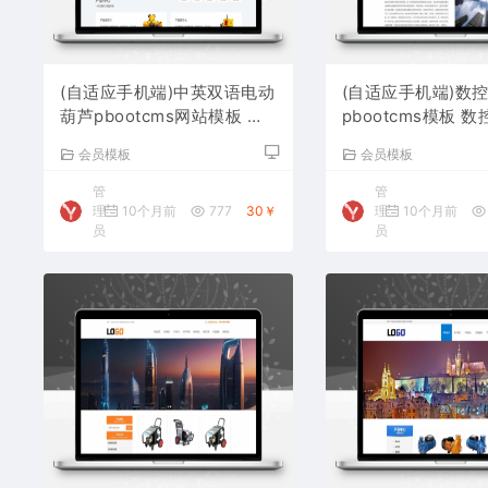
(自适应手机端)中英双语电动
(自适应手机端)数
葫芦pbootcms网站模板 起
pbootcms模板 
重设备网站源码下载
站源码下载
会员模板
会员模板
管
管
理
10个月前
777
30￥
理
10个月前
员
员