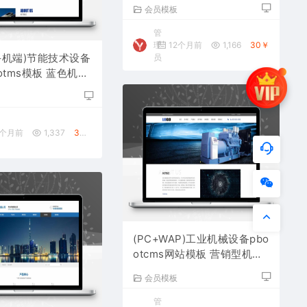
用网站源码下载
会员模板
管
理
12个月前
1,166
30￥
手机端)节能技术设备
员
otms模板 蓝色机械
源码下载
板
0个月前
1,337
30￥
(PC+WAP)工业机械设备pbo
otcms网站模板 营销型机械
设备网站源码下载
会员模板
管