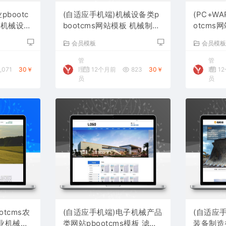
pbootc
(自适应手机端)机械设备类p
(PC+W
泵机械设备
bootcms网站模板 机械制造
otcms
网站源码下载
站源码下
会员模板
会员模
管
管
,071
30￥
理
12个月前
823
30￥
理
1
员
员
otcms农
(自适应手机端)电子机械产品
(自适应
业机械设
类网站pbootcms模板 滤芯
装备制造类