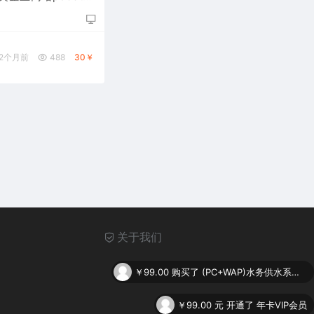
 大型矿山设备网站源
板
2个月前
488
30￥
关于我们
￥99.00
购买了
(PC+WAP)水务供水系统类网站pbootcms模板 供水调度系统网站源码下载
￥99.00
元 开通了 年卡VIP会员