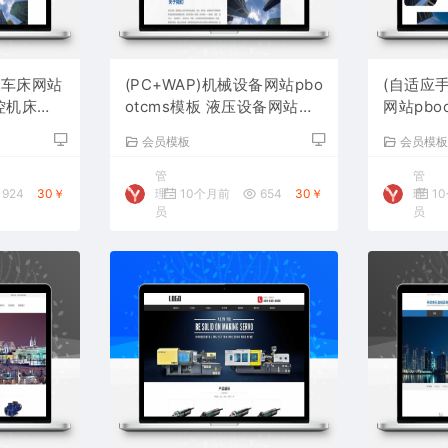
控车床网站
(PC+WAP)机械设备网站pbo
(自适应
数控机床网
otcms模板 液压设备网站源
网站pbo
码下载
设备网站
会员模板
会员模
管
管
924
30￥
理
10个月前
654
30￥
理
1
员
员