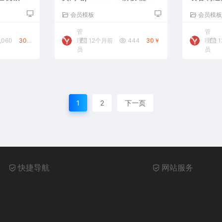
过滤器网站源码下载
ms模板
会员模板
会员模
码下载
管
管
,060
30￥
理
12个月前
444
30￥
理
1
员
员
1
2
下一页
快捷导航
网站服务