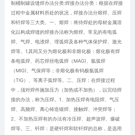
制桶制罐设缝焊办法分类:焊接办法分类：根据在焊接
过程中金属材料所处的状况，焊接办法分熔焊、压焊
和钎焊等三大类。一、熔焊：将待焊处的母材金属溶
化以构成焊缝的焊接办法称为熔焊。常见的有电弧
焊、气焊、电渣焊、埋弧焊及各种气体保护焊、激光
焊等。1.其间又分为熔化极和非熔化极：熔化极有焊
条电弧焊、药芯焊丝电弧焊（MAG)、氩弧焊
（MIG)、气保焊等；非熔化极有钨极氩弧焊
（TIG）、等离子弧焊等。二、压焊：在焊接过程
中，须对焊件施加压力（加热或不加热），以完结焊
接的办法，称为压焊。1、加热压焊有电阻焊、气压
焊、高频焊、离心铸造锻焊、接触焊、冲突焊等；
2、不加热压焊有的办法有冷压焊、超声波焊、爆破
焊等。三、钎焊：是硬钎焊和软钎焊的总称，是选用