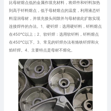
比母材熔点低的金属作填充材料，将焊件和钎料加热
到高于钎料熔点，低于母材熔点的温度，利用液态钎
料湿润母材，并填充接头间隙并与母材彼此扩散实现
连接焊件的办法。1、硬钎焊：选用硬钎料，钎料熔点
在450℃以上；2、软钎焊：选用软钎料，钎料熔点
在450℃以下。3、常见的钎焊办法有烙铁钎焊和火
焰钎焊。4、主要特点是母材不熔化。