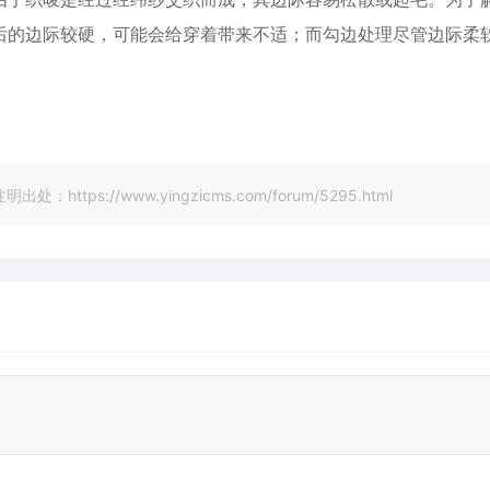
后的边际较硬，可能会给穿着带来不适；而勾边处理尽管边际柔
://www.yingzicms.com/forum/5295.html