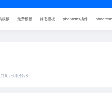
员模板
免费模板
静态模板
pbootcms插件
pbootc
人回复，快来抢沙发~