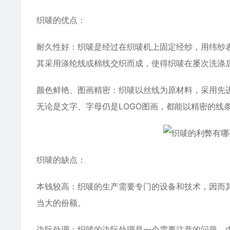
织唛的优点：
耐久性好：织唛是经过在织唛机上固定经纱，用纬纱
其采用涤纶线或棉线交织而成，使得织唛在屡次洗涤
颜色鲜艳、图画精密：织唛以丝线为原材料，采用先
无论是文字、字母仍是LOGO图画，都能以精密的线
织唛的缺点：
本钱较高：织唛的生产需要专门的设备和技术，因而
当大的份额。
边际处理：织唛的边际处理是一个需要注意的问题。