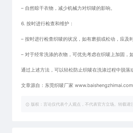
– 自然晾干衣物，减少机械力对织唛的影响。
6. 按时进行检查和维护：
– 按时进行检查织唛的状况，如有磨损或松动，应及
– 对于经常洗涤的衣物，可优先考虑在织唛上加固，
通过上述方法，可以轻松防止织唛在洗涤过程中脱落
文章源自：东莞织唛厂家
www.baishengzhimai.com
版权：言论仅代表个人观点，不代表官方立场。转载请注明出处：https