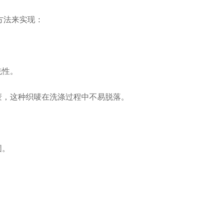
方法来实现：
洗性。
唛，这种织唛在洗涤过程中不易脱落。
固。