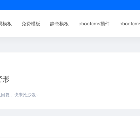
员模板
免费模板
静态模板
pbootcms插件
pbootc
变形
人回复，快来抢沙发~